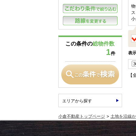
物
ス
この条件の
総物件数
1
表
件
【
エリアから探す
小倉不動産トップページ
土地を沿線か