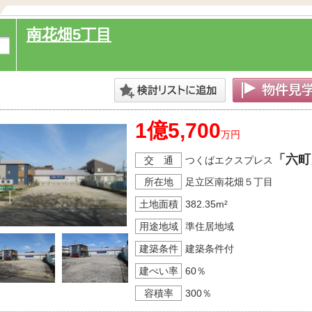
南花畑5丁目
1億5,700
万円
「六町
交 通
つくばエクスプレス
所在地
足立区南花畑５丁目
土地面積
382.35m²
用途地域
準住居地域
建築条件
建築条件付
建ぺい率
60％
容積率
300％