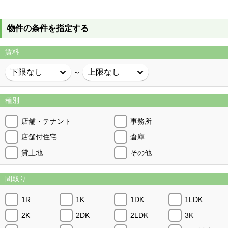
物件の条件を指定する
賃料
～
種別
店舗・テナント
事務所
店舗付住宅
倉庫
貸土地
その他
間取り
1R
1K
1DK
1LDK
2K
2DK
2LDK
3K