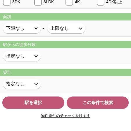
3DK
3LDK
4K
4DK以上
面積
～
駅からの徒歩分数
築年
駅を選択
この条件で検索
物件条件のチェックをはずす