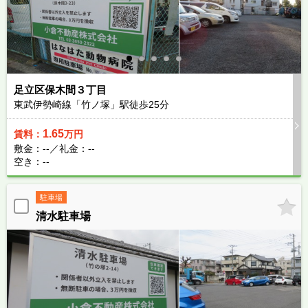
足立区保木間３丁目
東武伊勢崎線「竹ノ塚」駅徒歩
25
分
1.65
賃料：
万円
敷金：--／礼金：--
空き：--
駐車場
清水駐車場