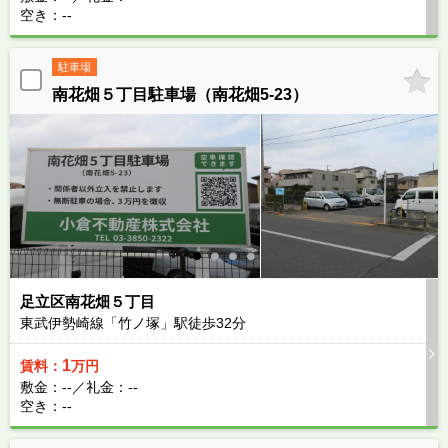
空き：--
駐車場
南花畑５丁目駐車場（南花畑5-23）
足立区南花畑５丁目
東武伊勢崎線「竹ノ塚」駅徒歩
32
分
1
賃料：
万円
敷金：--／礼金：--
空き：--