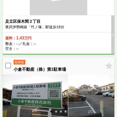
足立区保木間２丁目
東武伊勢崎線「竹ノ塚」駅徒歩
18
分
1.43
賃料：
万円
敷金：--／礼金：--
空き：--
駐車場
小倉不動産（株）第1駐車場