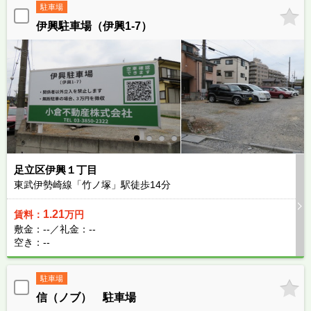
駐車場
伊興駐車場（伊興1-7）
足立区伊興１丁目
東武伊勢崎線「竹ノ塚」駅徒歩
14
分
1.21
賃料：
万円
敷金：--／礼金：--
空き：--
駐車場
信（ノブ） 駐車場