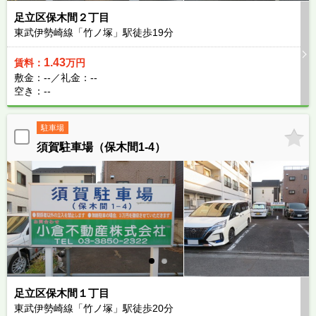
足立区保木間２丁目
東武伊勢崎線「竹ノ塚」駅徒歩
19
分
1.43
賃料：
万円
敷金：--／礼金：--
空き：--
駐車場
須賀駐車場（保木間1-4）
足立区保木間１丁目
東武伊勢崎線「竹ノ塚」駅徒歩
20
分