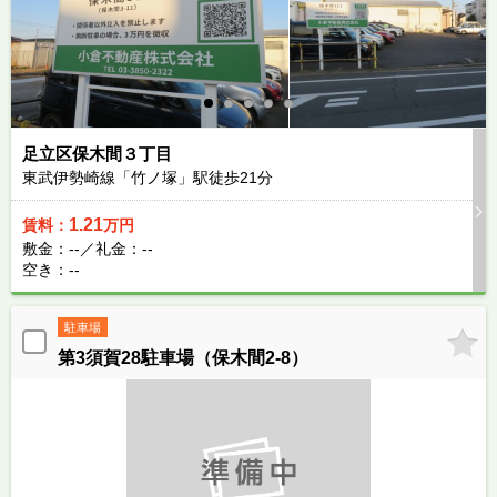
足立区保木間３丁目
東武伊勢崎線「竹ノ塚」駅徒歩
21
分
1.21
賃料：
万円
敷金：--／礼金：--
空き：--
駐車場
第3須賀28駐車場（保木間2-8）