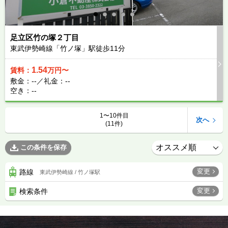
足立区竹の塚２丁目
東武伊勢崎線「竹ノ塚」駅徒歩
11
分
1.54
賃料：
万円〜
敷金：--／礼金：--
空き：--
1〜10件目
次へ
(11件)
この条件を保存
変更
路線
東武伊勢崎線 / 竹ノ塚駅
変更
検索条件