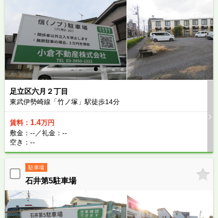
足立区六月２丁目
東武伊勢崎線「竹ノ塚」駅徒歩
14
分
1.4
賃料：
万円
敷金：--／礼金：--
空き：--
駐車場
石井第5駐車場