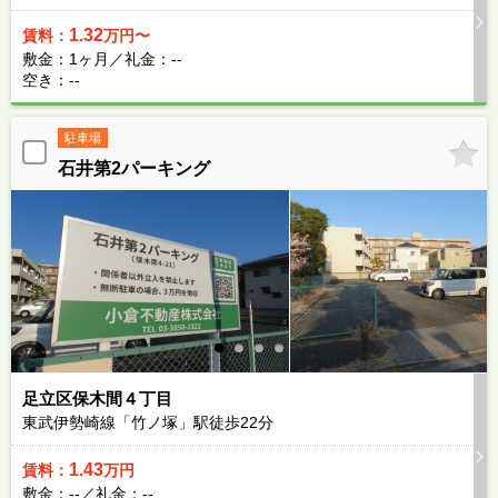
1.32
賃料：
万円〜
敷金：1ヶ月／礼金：--
空き：--
駐車場
石井第2パーキング
足立区保木間４丁目
東武伊勢崎線「竹ノ塚」駅徒歩
22
分
1.43
賃料：
万円
敷金：--／礼金：--