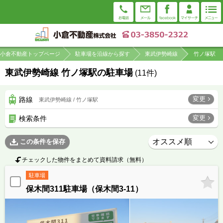
小倉不動産トップページ
駐車場を沿線から探す
東武伊勢崎線
竹ノ塚駅
東武伊勢崎線 竹ノ塚駅の駐車場
(
11
件)
変更
路線
東武伊勢崎線 / 竹ノ塚駅
変更
検索条件
この条件を保存
チェックした物件をまとめて資料請求（無料）
駐車場
保木間311駐車場（保木間3-11）