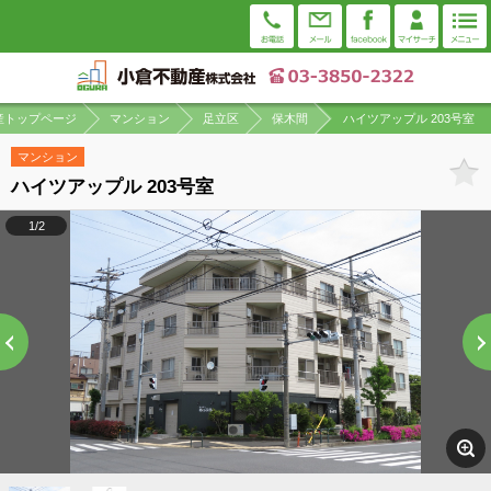
産トップページ
マンション
足立区
保木間
ハイツアップル 203号室
マンション
ハイツアップル 203号室
1/2