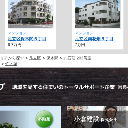
マンション
マンション
足立区保木間５丁目
足立区南花畑５丁目
6.7万円
7万円
リアから探す
足立区
保木間
丸石荘 203号室
竹ノ塚