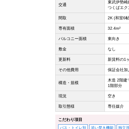
東武伊勢崎
交通
つくばエク
間取
2K (和室6
専有面積
32.4m²
バルコニー面積
東向き
敷金
なし
更新料
新賃料の1
その他費用
保証会社加
木造 2階建
構造・規模
1階部分
現況
空き
取引態様
専任媒介
こだわり項目
バス・トイレ別
追い焚き機能
独立