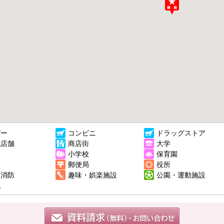
パー
コンビニ
ドラッグストア
他店舗
商店街
大学
校
小学校
保育園
郵便局
役所
・消防
趣味・娯楽施設
公園・運動施設
他