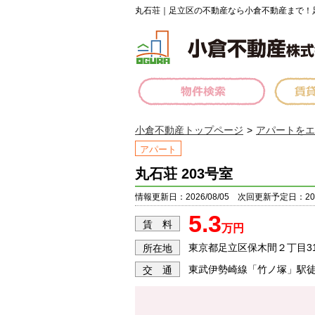
丸石荘｜足立区の不動産なら小倉不動産まで！
小倉不動産トップページ
アパートをエ
アパート
丸石荘 203号室
情報更新日：2026/08/05 次回更新予定日：2026
5.3
賃 料
万円
東京都足立区保木間２丁目31
所在地
東武伊勢崎線「竹ノ塚」駅徒
交 通