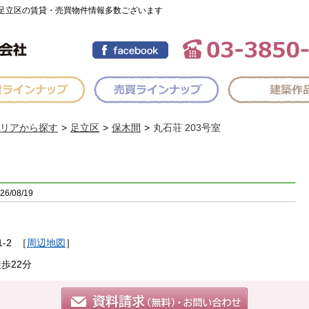
足立区の賃貸・売買物件情報多数ございます
リアから探す
足立区
保木間
丸石荘 203号室
/08/19
-2
［
周辺地図
］
歩22分