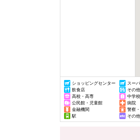
ショッピングセンター
スー
飲食店
その
高校・高専
中学
公民館・児童館
病院
金融機関
警察
駅
その