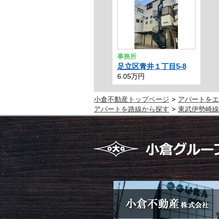
事務所
足立区青井１丁目5-8
6.05万円
小倉不動産トップページ
アパートをエ
アパートを路線から探す
東武伊勢崎線