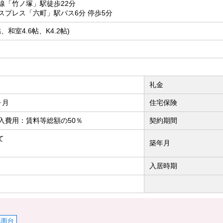
線「竹ノ塚」駅徒歩22分
スプレス「六町」駅バス6分 停歩5分
帖、和室4.6帖、K4.2帖)
礼金
ヶ月
住宅保険
入費用：賃料等総額の50％
契約期間
て
築年月
入居時期
洗面台