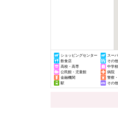
ショッピングセンター
スー
飲食店
その
高校・高専
中学
公民館・児童館
病院
金融機関
警察
駅
その