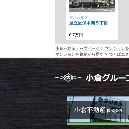
マンション
足立区保木間５丁目
6.7万円
小倉不動産トップページ
マンションを
マンションを路線から探す
つくばエク