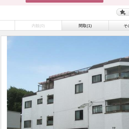
内観(0)
間取(1)
そ