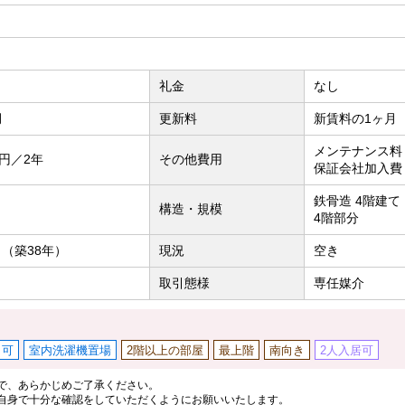
礼金
なし
月
更新料
新賃料の1ヶ月
メンテナンス料：
0円／2年
その他費用
保証会社加入費
鉄骨造 4階建て
構造・規模
4階部分
月（築38年）
現況
空き
取引態様
専任媒介
ロ可
室内洗濯機置場
2階以上の部屋
最上階
南向き
2人入居可
で、あらかじめご了承ください。
自身で十分な確認をしていただくようにお願いいたします。