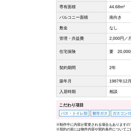
専有面積
44.68m²
バルコニー面積
南向き
敷金
なし
管理・共益費
2,000円／
住宅保険
要 20,00
契約期間
2年
築年月
1987年12
入居時期
相談
こだわり項目
バス・トイレ別
都市ガス
ガスコン
※制作中に内容が変更される場合もありますの
※契約の前には物件内容や契約条件についてご