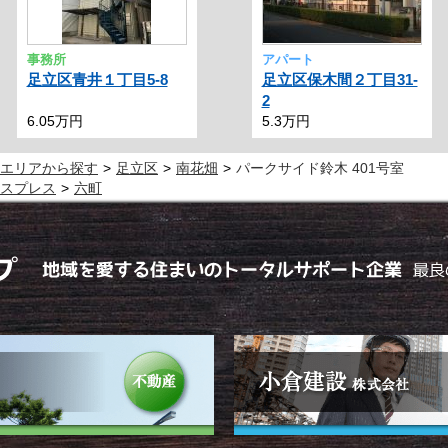
事務所
アパート
足立区青井１丁目5-8
足立区保木間２丁目31-
2
6.05万円
5.3万円
エリアから探す
足立区
南花畑
パークサイド鈴木 401号室
スプレス
六町