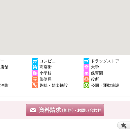
パー
コンビニ
ドラッグストア
他店舗
商店街
大学
校
小学校
保育園
郵便局
役所
・消防
趣味・娯楽施設
公園・運動施設
他