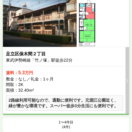
足立区保木間２丁目
東武伊勢崎線「竹ノ塚」駅徒歩
22
分
5.3
賃料：
万円
敷金：なし／礼金：1ヶ月
間取：2K
面積：32.40m²
2路線利用可能なので、通勤に便利です。元淵江公園近く、
緑が豊かな環境です。スーパー徒歩3分生活にも便利です。
1〜4件目
(4件)