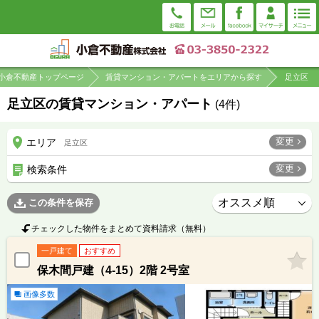
小倉不動産トップページ
賃貸マンション・アパートをエリアから探す
足立区
足立区の賃貸マンション・アパート
(
4
件)
変更
エリア
足立区
変更
検索条件
この条件を保存
チェックした物件をまとめて資料請求（無料）
一戸建て
おすすめ
保木間戸建（4-15）2階 2号室
画像多数