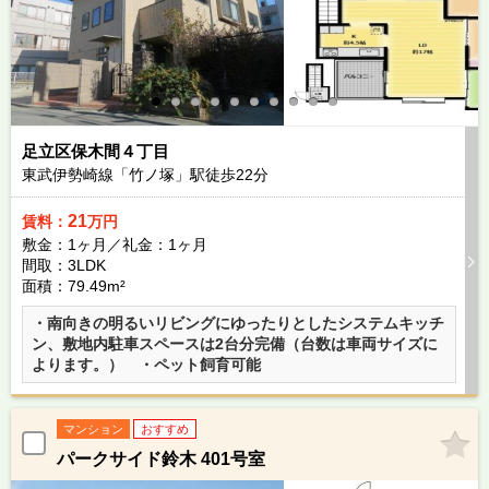
足立区保木間４丁目
東武伊勢崎線「竹ノ塚」駅徒歩
22
分
21
賃料：
万円
敷金：1ヶ月／礼金：1ヶ月
間取：3LDK
面積：79.49m²
・南向きの明るいリビングにゆったりとしたシステムキッチ
ン、敷地内駐車スペースは2台分完備（台数は車両サイズに
よります。） ・ペット飼育可能
マンション
おすすめ
パークサイド鈴木 401号室