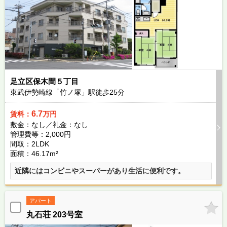
足立区保木間５丁目
東武伊勢崎線「竹ノ塚」駅徒歩
25
分
6.7
賃料：
万円
敷金：なし／礼金：なし
管理費等：2,000円
間取：2LDK
面積：46.17m²
近隣にはコンビニやスーパーがあり生活に便利です。
アパート
丸石荘 203号室