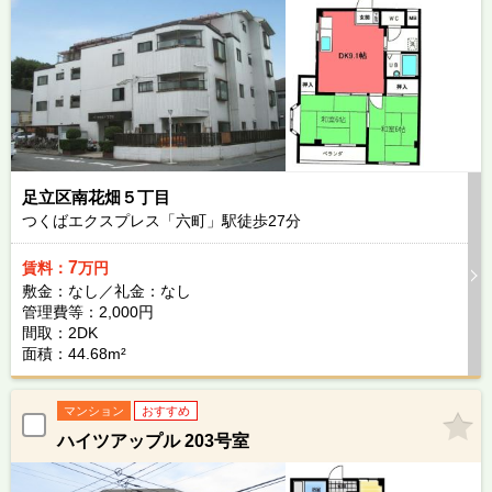
足立区南花畑５丁目
つくばエクスプレス「六町」駅徒歩
27
分
7
賃料：
万円
敷金：なし／礼金：なし
管理費等：2,000円
間取：2DK
面積：44.68m²
マンション
おすすめ
ハイツアップル 203号室