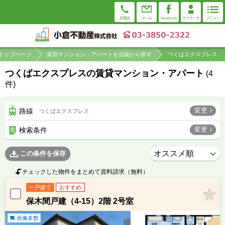
トップページ
賃貸マンション・アパートを沿線から探す
つくばエクスプレス
つくばエクスプレスの賃貸マンション・アパート
(
4
件)
変更
路線
つくばエクスプレス
変更
検索条件
この条件を保存
チェックした物件をまとめて資料請求（無料）
一戸建て
おすすめ
保木間戸建（4-15）2階 2号室
画像多数