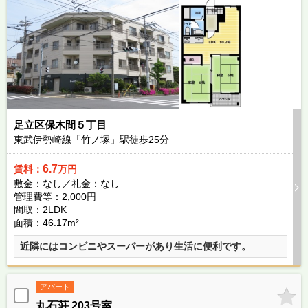
足立区保木間５丁目
東武伊勢崎線「竹ノ塚」駅徒歩
25
分
6.7
賃料：
万円
敷金：なし／礼金：なし
管理費等：2,000円
間取：2LDK
面積：46.17m²
近隣にはコンビニやスーパーがあり生活に便利です。
アパート
丸石荘 203号室