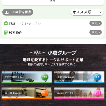
(4件)
この条件を保存
変更
路線
つくばエクスプレス
変更
検索条件