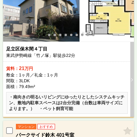
足立区保木間４丁目
東武伊勢崎線「竹ノ塚」駅徒歩
22
分
21
賃料：
万円
敷金：1ヶ月／礼金：1ヶ月
間取：3LDK
面積：79.49m²
・南向きの明るいリビングにゆったりとしたシステムキッチ
ン、敷地内駐車スペースは2台分完備（台数は車両サイズに
よります。） ・ペット飼育可能
マンション
おすすめ
パークサイド鈴木 401号室