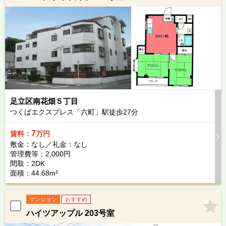
足立区南花畑５丁目
つくばエクスプレス「六町」駅徒歩
27
分
7
賃料：
万円
敷金：なし／礼金：なし
管理費等：2,000円
間取：2DK
面積：44.68m²
マンション
おすすめ
ハイツアップル 203号室