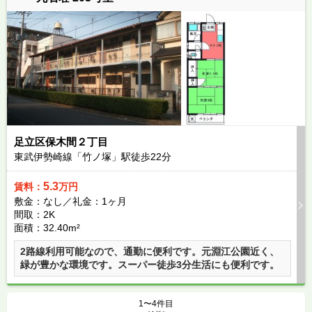
足立区保木間２丁目
東武伊勢崎線「竹ノ塚」駅徒歩
22
分
5.3
賃料：
万円
敷金：なし／礼金：1ヶ月
間取：2K
面積：32.40m²
2路線利用可能なので、通勤に便利です。元淵江公園近く、
緑が豊かな環境です。スーパー徒歩3分生活にも便利です。
1〜4件目